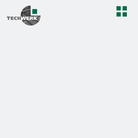
Kontaktieren Sie uns
gerne!
Der individuelle und partnerschaftliche
Umgang mit unseren Kunden ist Basis
unserer Herangehensweisen, dabei beraten
wir Sie von der ersten Idee hin zur Umsetzung
Ihrer Vorstellungen.