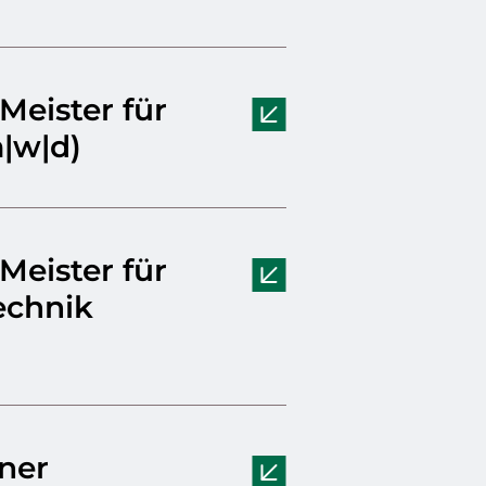
 Meister für
|w|d)
 Meister für
echnik
ner