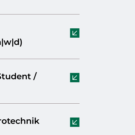
|w|d)
Student /
rotechnik