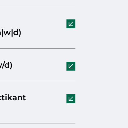
|w|d)
/d)
tikant