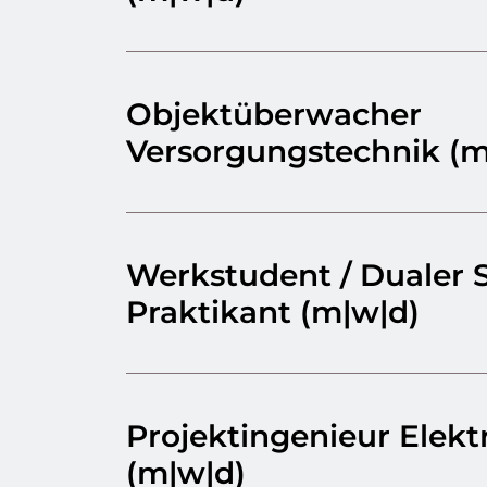
Objektüberwacher
Versorgungstechnik (m
Werkstudent / Dualer 
Praktikant (m|w|d)
Projektingenieur Elekt
(m|w|d)