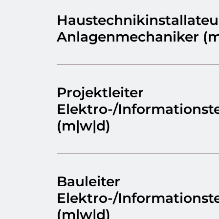
Haustechnikinstallateu
Anlagenmechaniker (m
Projektleiter
Elektro-/Informationst
(m|w|d)
Bauleiter
Elektro-/Informationst
(m|w|d)