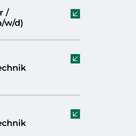
r /
/w/d)
echnik
echnik