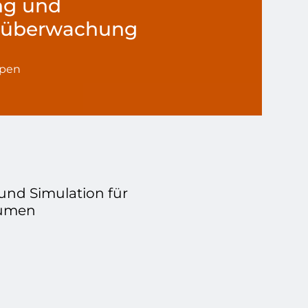
ng und
tüberwachung
ppen
 und Simulation für
äumen