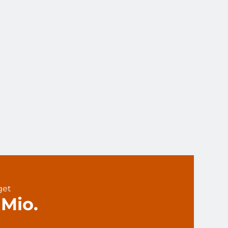
get
 Mio.