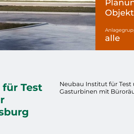
Planu
Objek
Anlagegru
alle
Neubau Institut für Test
 für Test
Gasturbinen mit Büror
r
sburg