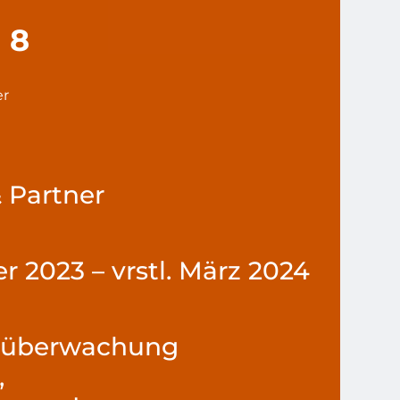
- 8
er
& Partner
r 2023 – vrstl. März 2024
tüberwachung
,