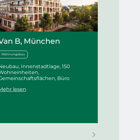
Van B, München
WAVE 
Living,
Wohnungsbau
Wohnungsba
Neubau, Innenstadtlage, 150
Wohneinheiten,
Neubau f
Gemeinschaftsflächen, Büro
Tiefgarage
TGA=7,8 Mi
Mehr lesen
Mehr lese