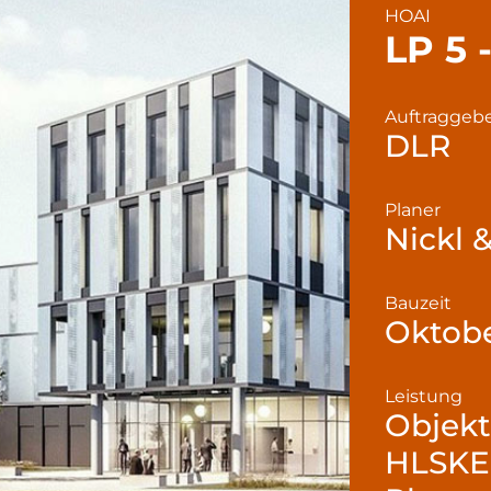
HOAI
LP 5 
Auftraggeb
DLR
Planer
Nickl 
Bauzeit
Oktobe
Leistung
Objek
HLSKE